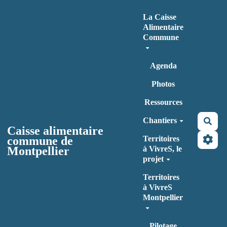
Aller au contenu principal
La Caisse
Alimentaire
Commune
Agenda
Photos
Ressources
Chantiers
Rec
Caisse alimentaire
commune de
Territoires
Montpellier
à VivreS, le
projet
Territoires
à VivreS
Montpellier
Pilotage