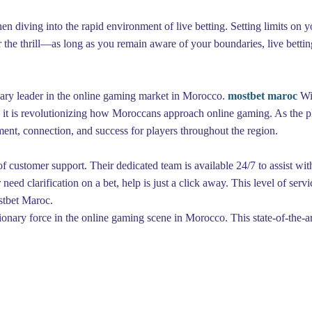
(>^_^)> Galope sous
YesWiki
<(^_^<)