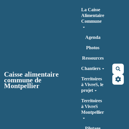
Aller au contenu principal
La Caisse
Alimentaire
Commune
Agenda
Photos
Ressources
Chantiers
Rec
Caisse alimentaire
commune de
Territoires
Montpellier
à VivreS, le
projet
Territoires
à VivreS
Montpellier
Pilotage