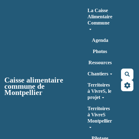
Aller au contenu principal
La Caisse
Alimentaire
Commune
Agenda
Photos
Ressources
Chantiers
Rec
Caisse alimentaire
commune de
Territoires
Montpellier
à VivreS, le
projet
Territoires
à VivreS
Montpellier
Pilotage