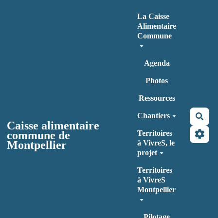
Aller au contenu principal
La Caisse
Alimentaire
Commune
Agenda
Photos
Ressources
Chantiers
Rec
Caisse alimentaire
commune de
Territoires
Montpellier
à VivreS, le
projet
Territoires
à VivreS
Montpellier
Pilotage