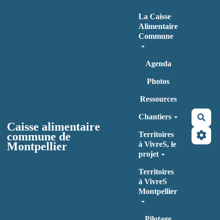
Aller au contenu principal
La Caisse
Alimentaire
Commune
Agenda
Photos
Ressources
Chantiers
Rec
Caisse alimentaire
commune de
Territoires
Montpellier
à VivreS, le
projet
Territoires
à VivreS
Montpellier
Pilotage