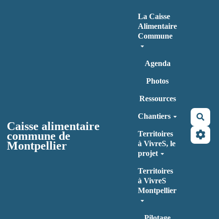
Aller au contenu principal
La Caisse
Alimentaire
Commune
Agenda
Photos
Ressources
Chantiers
Rec
Caisse alimentaire
commune de
Territoires
Montpellier
à VivreS, le
projet
Territoires
à VivreS
Montpellier
Pilotage