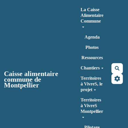
Aller au contenu principal
La Caisse
Alimentaire
Commune
Agenda
Photos
Ressources
Chantiers
Rec
Caisse alimentaire
commune de
Territoires
Montpellier
à VivreS, le
projet
Territoires
à VivreS
Montpellier
Pilotage