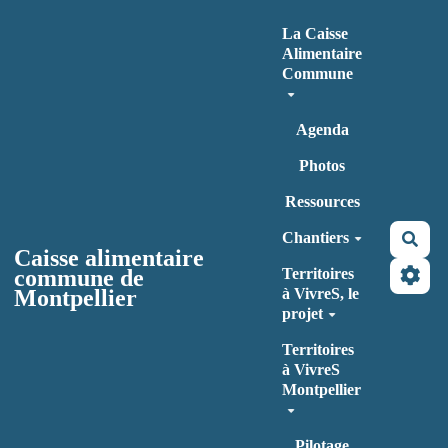
Aller au contenu principal
La Caisse
Alimentaire
Commune
Agenda
Photos
Ressources
Chantiers
Rec
Caisse alimentaire
commune de
Territoires
Montpellier
à VivreS, le
projet
Territoires
à VivreS
Montpellier
Pilotage