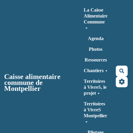
Aller au contenu principal
La Caisse
Alimentaire
Commune
Agenda
Photos
Ressources
Chantiers
Rec
Caisse alimentaire
commune de
Territoires
Montpellier
à VivreS, le
projet
Territoires
à VivreS
Montpellier
Pilotage