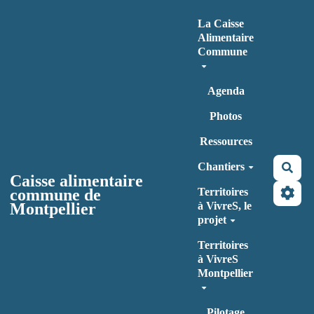
Aller au contenu principal
La Caisse
Alimentaire
Commune
Agenda
Photos
Ressources
Chantiers
Rec
Caisse alimentaire
commune de
Territoires
Montpellier
à VivreS, le
projet
Territoires
à VivreS
Montpellier
Pilotage