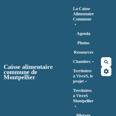
Aller au contenu principal
La Caisse
Alimentaire
Commune
Agenda
Photos
Ressources
Chantiers
Rec
Caisse alimentaire
commune de
Territoires
Montpellier
à VivreS, le
projet
Territoires
à VivreS
Montpellier
Pilotage