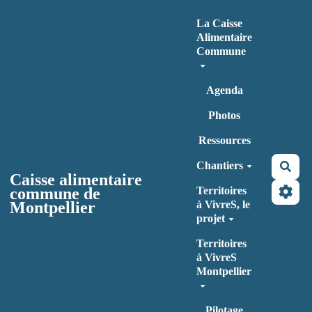
Aller au contenu principal
La Caisse
Alimentaire
Commune
Agenda
Photos
Ressources
Chantiers
Rec
Caisse alimentaire
commune de
Territoires
Montpellier
à VivreS, le
projet
Territoires
à VivreS
Montpellier
Pilotage