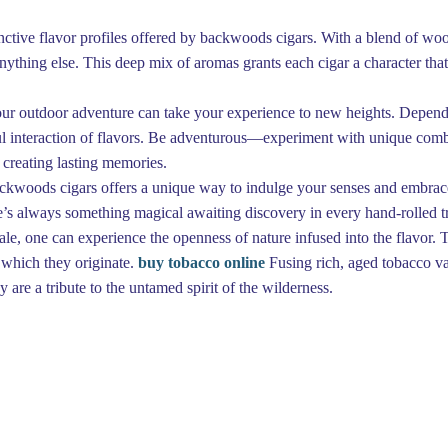
(>^_^)> Galope sous
YesWiki
<(^_^<)