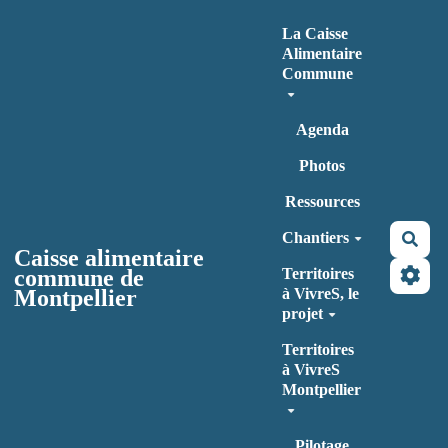
Aller au contenu principal
La Caisse
Alimentaire
Commune
Agenda
Photos
Ressources
Chantiers
Rec
Caisse alimentaire
commune de
Territoires
Montpellier
à VivreS, le
projet
Territoires
à VivreS
Montpellier
Pilotage