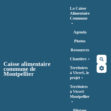
Aller au contenu principal
La Caisse
Alimentaire
Commune
Agenda
Photos
Ressources
Chantiers
Rec
Caisse alimentaire
commune de
Territoires
Montpellier
à VivreS, le
projet
Territoires
à VivreS
Montpellier
Pilotage