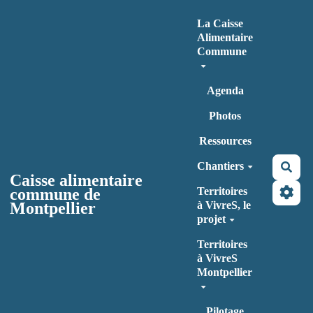
Aller au contenu principal
La Caisse
Alimentaire
Commune
Agenda
Photos
Ressources
Chantiers
Rec
Caisse alimentaire
commune de
Territoires
Montpellier
à VivreS, le
projet
Territoires
à VivreS
Montpellier
Pilotage