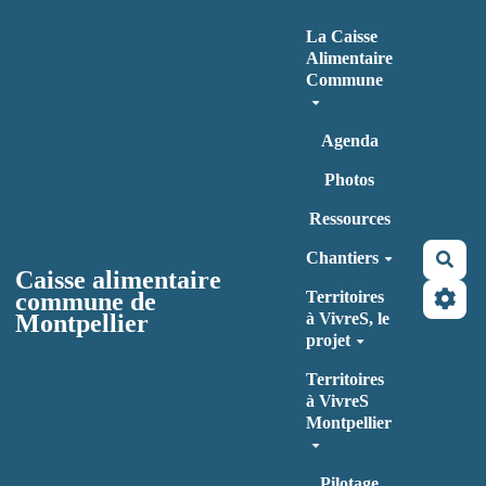
Aller au contenu principal
La Caisse
Alimentaire
Commune
Agenda
Photos
Ressources
Chantiers
Rec
Caisse alimentaire
commune de
Territoires
Montpellier
à VivreS, le
projet
Territoires
à VivreS
Montpellier
Pilotage