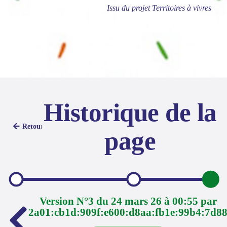
Issu du projet Territoires à vivres
Historique de la
Retour
page
Version N°3 du 24 mars 26 à 00:55 par
2a01:cb1d:909f:e600:d8aa:fb1e:99b4:7d8