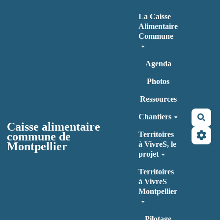
Aller au contenu principal
La Caisse
Alimentaire
Commune
Agenda
Photos
Ressources
Chantiers
Rec
Caisse alimentaire
commune de
Territoires
Montpellier
à VivreS, le
projet
Territoires
à VivreS
Montpellier
Pilotage