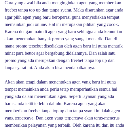
Cara yang awal bila anda menginginkan agen yang memberikan
freebet tanpa top up dan tanpa syarat. Maka disarankan agar anda
agar pilih agen yang baru beroperasi guna menyediakan tempat
memainkan judi online. Hal ini merupakan pilihan yang cocok.
Karena dengan main di agen yang baru sehingga anda kemudian
akan menemukan banyak promo yang sangat menarik. Dan di
mana promo tersebut disediakan oleh agen baru ini guna menarik
minat para bettor agar bergabung didalamnya. Dan salah satu
promo yang ada merupakan dengan freebet tanpa top up dan
tanpa syarat ini. Anda akan bisa mendapatkannya.
Akan akan tetapi dalam menentukan agen yang baru ini guna
tempat memainkan anda perlu tetap memperhatikan semua hal
yang ada dalam menentukan agen. Seperti layanan yang ada
harus anda teliti terlebih dahulu. Karena agen yang akan
memberikan freebet tanpa top up dan tanpa syarat ini ialah agen
yang terpercaya. Dan agen yang terpercaya akan terus-menerus
memberikan pelayanan yang terbaik. Oleh karena itu dari itu anda