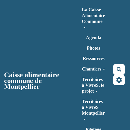
Aller au contenu principal
La Caisse
Alimentaire
Commune
Agenda
Photos
Ressources
Chantiers
Rec
Caisse alimentaire
commune de
Territoires
Montpellier
à VivreS, le
projet
Territoires
à VivreS
Montpellier
Pilotage