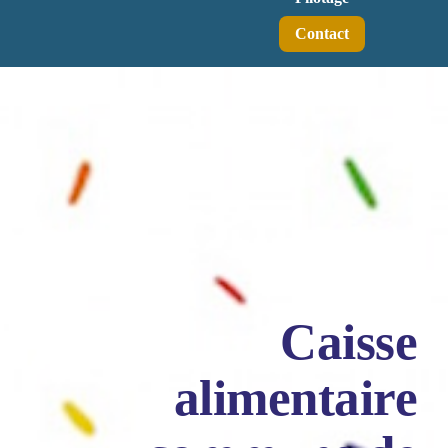
Contact
Caisse
alimentaire