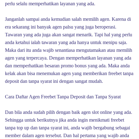
perlu selalu memperhatikan layanan yang ada.
Janganlah sampai anda kemudian salah memilih agen. Karena di
era sekarang ini banyak agen palsu yang juga beroperasi.
Tawaran yang ada juga akan sangat menarik. Tapi hal yang perlu
anda ketahui ialah tawaran yang ada hanya untuk menipu saja.
Maka dari itu anda wajib senantiasa mengutamakan atau memilih
agen yang terpercaya. Dengan memperhatikan layanan yang ada
dan memperhatikan besaran promo bonus yang ada. Maka anda
kelak akan bisa menemukan agen yang memberikan freebet tanpa
deposit dan tanpa syarat ini dengan sangat mudah.
Cara Daftar Agen Freebet Tanpa Deposit dan Tanpa Syarat
Dan bila anda sudah pilih dengan baik agen slot online yang ada.
Sehingga untuk berikutnya jika anda ingin menikmati freebet
tanpa top up dan tanpa syarat ini, anda wajib bergabung sebagai
member dalam agen tersebut. Dan hal pertama yang wajib anda