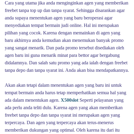
Cara yang utama jika anda menginginkan agen yang memberikan
freebet tanpa top up dan tanpa syarat. Sehingga disarankan agar
anda supaya menentukan agen yang baru beroperasi agar
menyediakan tempat bermain judi online. Hal ini merupakan
pilihan yang cocok. Karena dengan memainkan di agen yang
baru akhirnya anda kemudian akan menemukan banyak promo
yang sangat menarik. Dan pada promo tersebut disediakan oleh
agen baru ini guna menarik minat para bettor agar bergabung
didalamnya. Dan salah satu promo yang ada ialah dengan freebet
tanpa depo dan tanpa syarat ini. Anda akan bisa mendapatkannya.
Akan akan tetapi dalam menentukan agen yang baru ini untuk
tempat bermain anda harus tetap memperhatikan semua hal yang
ada dalam menentukan agen.
X500slot
Seperti pelayanan yang
ada perlu anda teliti dulu. Karena agen yang akan memberikan
freebet tanpa depo dan tanpa syarat ini merupakan agen yang
terpercaya. Dan agen yang terpercaya akan terus-menerus
memberikan dukungan yang optimal. Oleh karena itu dari itu