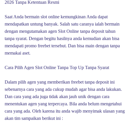
2026 Tanpa Ketentuan Resmi
Saat Anda bermain slot online kemungkinan Anda dapat
mendapatkan untung banyak. Salah satu caranya ialah bermain
dengan mengutamakan agen Slot Online tanpa deposit tahun
tanpa syarat. Dengan begitu hasilnya anda kemudian akan bisa
mendapati promo freebet tersebut. Dan bisa main dengan tanpa
memakai aset.
Cara Pilih Agen Slot Online Tanpa Top Up Tanpa Syarat
Dalam pilih agen yang memberikan freebet tanpa deposit ini
sebenarnya cara yang ada cukup mudah agar bisa anda lakukan.
Dan cara yang ada juga tidak akan jauh unik dengan cara
menentukan agen yang terpercaya. Bila anda belum mengetahui
cara yang ada. Oleh karena itu anda wajib menyimak ulasan yang
akan tim sampaikan berikut ini :