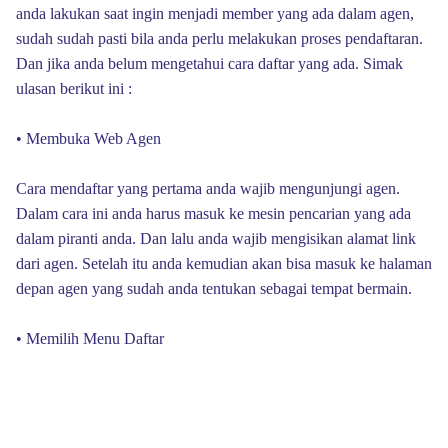
anda lakukan saat ingin menjadi member yang ada dalam agen,
sudah sudah pasti bila anda perlu melakukan proses pendaftaran.
Dan jika anda belum mengetahui cara daftar yang ada. Simak
ulasan berikut ini :
• Membuka Web Agen
Cara mendaftar yang pertama anda wajib mengunjungi agen.
Dalam cara ini anda harus masuk ke mesin pencarian yang ada
dalam piranti anda. Dan lalu anda wajib mengisikan alamat link
dari agen. Setelah itu anda kemudian akan bisa masuk ke halaman
depan agen yang sudah anda tentukan sebagai tempat bermain.
• Memilih Menu Daftar
Apabila anda sudah masuk ke halaman utama agen, sehingga
anda kemudian akan disediakan banyak menu didalamnya.
Dalam hal ini anda wajib pilih menu daftar yang ada. Dan
kebanyakan menu daftar ini akan ada di halaman home. Dengan