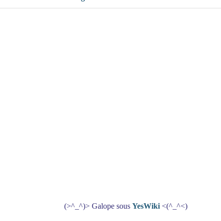
(>^_^)> Galope sous
YesWiki
<(^_^<)