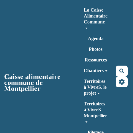
Aller au contenu principal
La Caisse
Alimentaire
Commune
Agenda
Photos
Ressources
Chantiers
Rec
Caisse alimentaire
commune de
Territoires
Montpellier
à VivreS, le
projet
Territoires
à VivreS
Montpellier
Pilotage