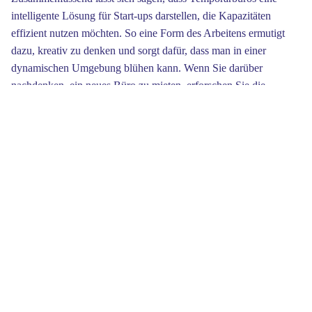
intelligente Lösung für Start-ups darstellen, die Kapazitäten
effizient nutzen möchten. So eine Form des Arbeitens ermutigt
dazu, kreativ zu denken und sorgt dafür, dass man in einer
dynamischen Umgebung blühen kann. Wenn Sie darüber
nachdenken, ein neues Büro zu mieten, erforschen Sie die
Vorteile eines Temporärbüros — es könnte genau das sein, was
Ihr Business braucht!
Ein neuer Ansatz zur Verbesserung der Mitarbeitermotivation ist
die Einführung kreativer Belohnungssysteme. Incentives wie
Prämien für ausgezeichnete Leistungen fördern nicht nur die
Anreize, sondern treiben das gesamte Team an. Sicherzustellen,
dass diese Anreize für jeden verfügbar sind, erhöht die
Wahrscheinlichkeit für Kreativität und Produktivität im gesamten
Unternehmen.
Ein weiterer Vorteil von Temporärbüros ist, dass sie perfekt für
Projektarbeit sind. Teams können schnell zusammenkommen und
einen gemeinsamen Raum gebrauchen ohne dauerhafte
Mietverträge einzugehen. Solche flexible Ansätze fördern die