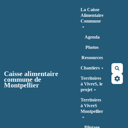
Aller au contenu principal
La Caisse
Alimentaire
Commune
Agenda
Photos
Ressources
Chantiers
Rec
Caisse alimentaire
commune de
Territoires
Montpellier
à VivreS, le
projet
Territoires
à VivreS
Montpellier
Pilotage