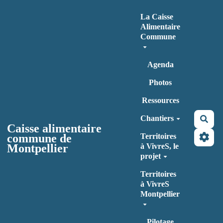
Aller au contenu principal
La Caisse
Alimentaire
Commune
Agenda
Photos
Ressources
Chantiers
Rec
Caisse alimentaire
commune de
Territoires
Montpellier
à VivreS, le
projet
Territoires
à VivreS
Montpellier
Pilotage