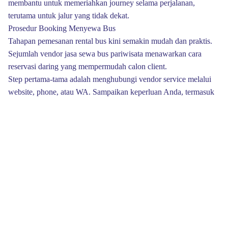
membantu untuk memeriahkan journey selama perjalanan,
terutama untuk jalur yang tidak dekat.
Prosedur Booking Menyewa Bus
Tahapan pemesanan rental bus kini semakin mudah dan praktis.
Sejumlah vendor jasa sewa bus pariwisata menawarkan cara
reservasi daring yang mempermudah calon client.
Step pertama-tama adalah menghubungi vendor service melalui
website, phone, atau WA. Sampaikan keperluan Anda, termasuk
angka passenger, tanggal perjalanan, lokasi, dan fasilitas yang
diinginkan.
Staff pelayanan akan segera menyediakan proposal tarif dan
rekomendasi jenis bus yang cocok. Seusai sepakat, Anda harus
transfer uang muka sebagai tanda jadi.
Safety dan Insurance dalam Sewa Bus
Elemen keamanan harus adalah hal utama utama pada saat
menyeleksi service sewa bus pariwisata. Pastikan bahwa
company mempunyai jaminan yang meliputi insiden dan damage.
Kendaraan yang baik harus dilengkapi dengan fitur safety standar