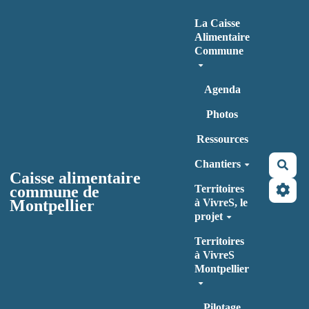
Aller au contenu principal
La Caisse
Alimentaire
Commune
Agenda
Photos
Ressources
Chantiers
Rec
Caisse alimentaire
commune de
Territoires
Montpellier
à VivreS, le
projet
Territoires
à VivreS
Montpellier
Pilotage