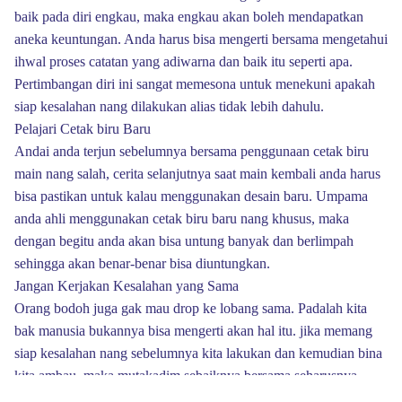
baik pada diri engkau, maka engkau akan boleh mendapatkan
aneka keuntungan. Anda harus bisa mengerti bersama mengetahui
ihwal proses catatan yang adiwarna dan baik itu seperti apa.
Pertimbangan diri ini sangat memesona untuk menekuni apakah
siap kesalahan nang dilakukan alias tidak lebih dahulu.
Pelajari Cetak biru Baru
Andai anda terjun sebelumnya bersama penggunaan cetak biru
main nang salah, cerita selanjutnya saat main kembali anda harus
bisa pastikan untuk kalau menggunakan desain baru. Umpama
anda ahli menggunakan cetak biru baru nang khusus, maka
dengan begitu anda akan bisa untung banyak dan berlimpah
sehingga akan benar-benar bisa diuntungkan.
Jangan Kerjakan Kesalahan yang Sama
Orang bodoh juga gak mau drop ke lobang sama. Padalah kita
bak manusia bukannya bisa mengerti akan hal itu. jika memang
siap kesalahan nang sebelumnya kita lakukan dan kemudian bina
kita ambau, maka mutakadim sebaiknya bersama seharusnya
lakukan anda boleh menghindarkan diri dari kekalahan tersebut.