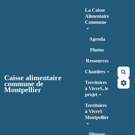
Aller au contenu principal
La Caisse
Alimentaire
Commune
Agenda
Photos
Ressources
Chantiers
Rec
Caisse alimentaire
commune de
Territoires
Montpellier
à VivreS, le
projet
Territoires
à VivreS
Montpellier
Pilotage