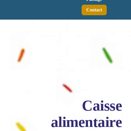
Contact
Caisse
alimentaire