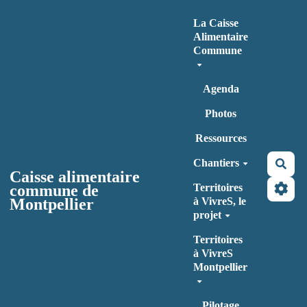
Aller au contenu principal
La Caisse
Alimentaire
Commune
Agenda
Photos
Ressources
Chantiers
Rec
Caisse alimentaire
commune de
Territoires
Montpellier
à VivreS, le
projet
Territoires
à VivreS
Montpellier
Pilotage