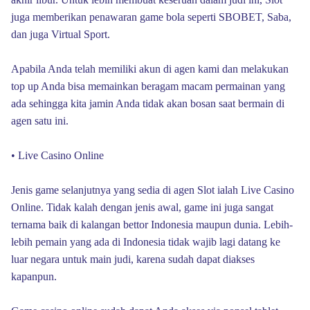
juga memberikan penawaran game bola seperti SBOBET, Saba,
dan juga Virtual Sport.
Apabila Anda telah memiliki akun di agen kami dan melakukan
top up Anda bisa memainkan beragam macam permainan yang
ada sehingga kita jamin Anda tidak akan bosan saat bermain di
agen satu ini.
• Live Casino Online
Jenis game selanjutnya yang sedia di agen Slot ialah Live Casino
Online. Tidak kalah dengan jenis awal, game ini juga sangat
ternama baik di kalangan bettor Indonesia maupun dunia. Lebih-
lebih pemain yang ada di Indonesia tidak wajib lagi datang ke
luar negara untuk main judi, karena sudah dapat diakses
kapanpun.