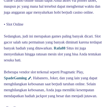
Game casino online sudah dapat Anda akses via ponsel tablet,
maupun pc yang mana hal tersebut dapat menghemat waktu dan
juga anggaran agar menyalurkan hobi berjudi casino online.
• Slot Online
Sedangkan, judi ini merupakan games paling banyak dicari. Slot
gacor salah satu permainan yang banyak diminati karena terdapat
banyak hadiah yang ditawarkan.
Rafa88
Situs ini juga
menyediakan hingga ratusan mesin slot yang bisa Anda tentukan
sesuka hati.
Beberapa vendor slot terkenal seperti Pragmatic Play,
SpadeGaming
, Habanero, Joker, dan yang lain yang dapat
menghilangkan kebosanan saat berjudi taruhan online. Selain
menghilangkan kebosanan, Anda juga memiliki kesempatan
mendapatkan hadiah jackpot yang besar dan menjadi jutawan.