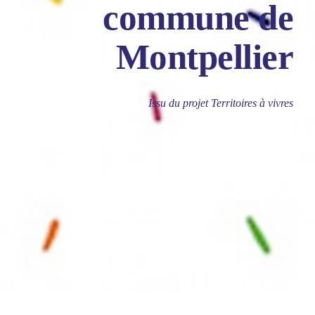
commune de
Montpellier
Issu du projet Territoires à vivres