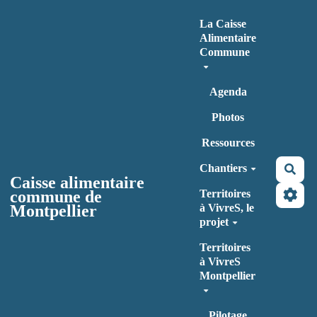
Aller au contenu principal
La Caisse
Alimentaire
Commune
Agenda
Photos
Ressources
Chantiers
Rec
Caisse alimentaire
commune de
Territoires
Montpellier
à VivreS, le
projet
Territoires
à VivreS
Montpellier
Pilotage