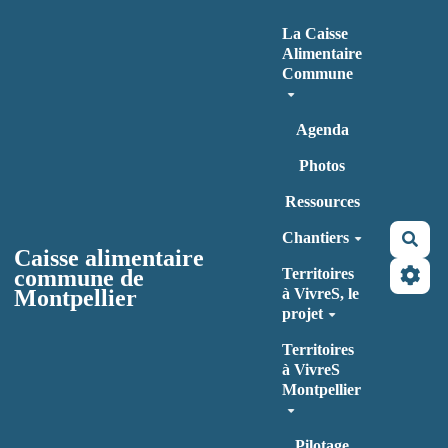
Aller au contenu principal
La Caisse
Alimentaire
Commune
Agenda
Photos
Ressources
Chantiers
Rec
Caisse alimentaire
commune de
Territoires
Montpellier
à VivreS, le
projet
Territoires
à VivreS
Montpellier
Pilotage