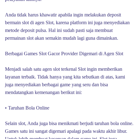
Anda tidak harus khawatir apabila ingin melakukan deposit
bermain slot di agen Slot, karena platform ini juga menyediakan
metode deposit pulsa. Hal ini sudah pasti saja membuat
permainan slot akan semakin mudah lagi guna dimainkan.
Berbagai Games Slot Gacor Provider Digemari di Agen Slot
Menjadi salah satu agen slot terkenal Slot ingin memberikan
layanan terbaik. Tidak hanya yang kita sebutkan di atas, kami
juga menyediakan berbagai game yang seru dan bisa
mendatangkan kemenangan berikut ini:
• Taruhan Bola Online
Selain slot, Anda juga bisa menikmati berjudi taruhan bola online.
Games satu ini sangat digemari apalagi pada waktu akhir libur.
Untuk lebih membuat keseruan dalam game ini, Slot juga