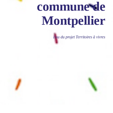
commune de
Montpellier
Issu du projet Territoires à vivres