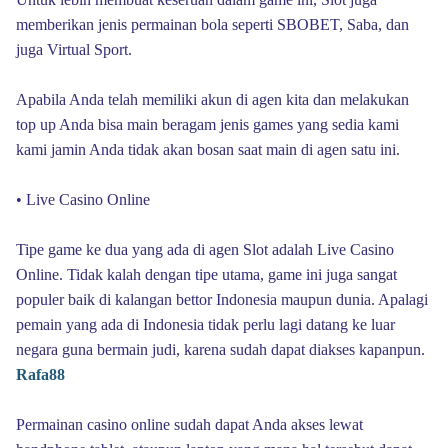
memberikan jenis permainan bola seperti SBOBET, Saba, dan
juga Virtual Sport.
Apabila Anda telah memiliki akun di agen kita dan melakukan
top up Anda bisa main beragam jenis games yang sedia kami
kami jamin Anda tidak akan bosan saat main di agen satu ini.
• Live Casino Online
Tipe game ke dua yang ada di agen Slot adalah Live Casino
Online. Tidak kalah dengan tipe utama, game ini juga sangat
populer baik di kalangan bettor Indonesia maupun dunia. Apalagi
pemain yang ada di Indonesia tidak perlu lagi datang ke luar
negara guna bermain judi, karena sudah dapat diakses kapanpun.
Rafa88
Permainan casino online sudah dapat Anda akses lewat