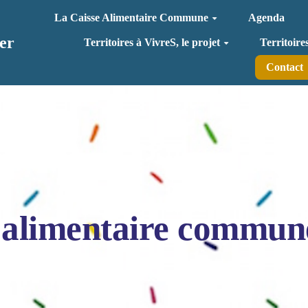
La Caisse Alimentaire Commune
Agenda
er
Territoires à VivreS, le projet
Territoire
Contact
 alimentaire commun