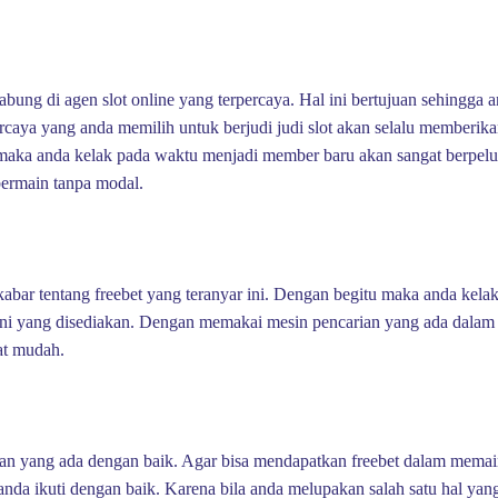
abung di agen slot online yang terpercaya. Hal ini bertujuan sehingga a
rcaya yang anda memilih untuk berjudi judi slot akan selalu memberi
ini maka anda kelak pada waktu menjadi member baru akan sangat berpel
bermain tanpa modal.
kabar tentang freebet yang teranyar ini. Dengan begitu maka anda kela
rkini yang disediakan. Dengan memakai mesin pencarian yang ada dalam
at mudah.
an yang ada dengan baik. Agar bisa mendapatkan freebet dalam memainka
 anda ikuti dengan baik. Karena bila anda melupakan salah satu hal ya