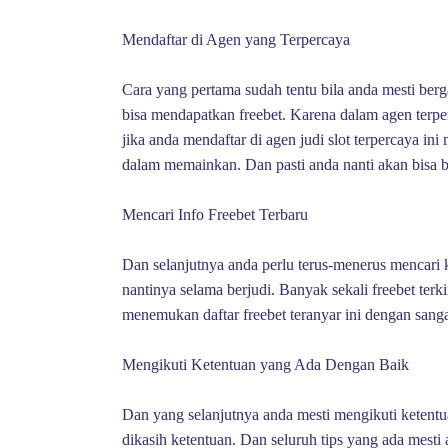
Mendaftar di Agen yang Terpercaya
Cara yang pertama sudah tentu bila anda mesti berg
bisa mendapatkan freebet. Karena dalam agen terpe
jika anda mendaftar di agen judi slot terpercaya 
dalam memainkan. Dan pasti anda nanti akan bisa 
Mencari Info Freebet Terbaru
Dan selanjutnya anda perlu terus-menerus mencari 
nantinya selama berjudi. Banyak sekali freebet te
menemukan daftar freebet teranyar ini dengan sang
Mengikuti Ketentuan yang Ada Dengan Baik
Dan yang selanjutnya anda mesti mengikuti ketentu
dikasih ketentuan. Dan seluruh tips yang ada mesti