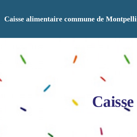
Aller au contenu principal
Caisse alimentaire commune de Montpelli
Caisse