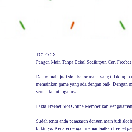
TOTO 2X
Pengen Main Tanpa Bekal Sedikitpun Cari Freebet
Dalam main judi slot, bettor mana yang tidak ing
memainkan game yang ada dengan baik. Dengan me
semua keuntungannya.
Fakta Freebet Slot Online Memberikan Pengalam
Sudah tentu anda penasaran dengan main judi slot 
buktinya. Kenapa dengan memanfaatkan freebet pad