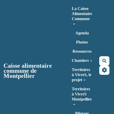
Aller au contenu principal
La Caisse
Alimentaire
Commune
Agenda
Photos
Ressources
Chantiers
Rec
Caisse alimentaire
commune de
Territoires
Montpellier
à VivreS, le
projet
Territoires
à VivreS
Montpellier
Pilotage