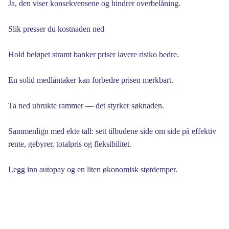
Ja, den viser konsekvensene og hindrer overbelåning.
Slik presser du kostnaden ned
Hold beløpet stramt banker priser lavere risiko bedre.
En solid medlåntaker kan forbedre prisen merkbart.
Ta ned ubrukte rammer — det styrker søknaden.
Sammenlign med ekte tall: sett tilbudene side om side på effektiv
rente, gebyrer, totalpris og fleksibilitet.
Legg inn autopay og en liten økonomisk støtdemper.
Ting som ofte går galt
Ett tilbud er sjelden fasit — hent flere.