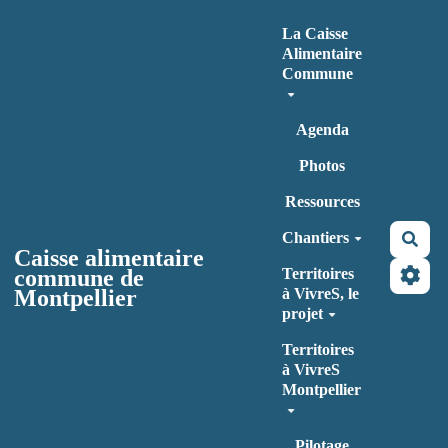
Aller au contenu principal
La Caisse
Alimentaire
Commune
Agenda
Photos
Ressources
Chantiers
Rec
Caisse alimentaire
commune de
Territoires
Montpellier
à VivreS, le
projet
Territoires
à VivreS
Montpellier
Pilotage