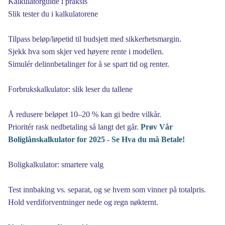
Kalkulatorguide i praksis
Slik tester du i kalkulatorene
Tilpass beløp/løpetid til budsjett med sikkerhetsmargin.
Sjekk hva som skjer ved høyere rente i modellen.
Simulér delinnbetalinger for å se spart tid og renter.
Forbrukskalkulator: slik leser du tallene
Å redusere beløpet 10–20 % kan gi bedre vilkår.
Prioritér rask nedbetaling så langt det går.
Prøv Vår
Boliglånskalkulator for 2025 - Se Hva du må Betale!
Boligkalkulator: smartere valg
Test innbaking vs. separat, og se hvem som vinner på totalpris.
Hold verdiforventninger nede og regn nøkternt.