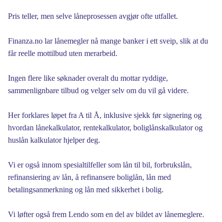
Pris teller, men selve låneprosessen avgjør ofte utfallet.
Finanza.no lar lånemegler nå mange banker i ett sveip, slik at du
får reelle mottilbud uten merarbeid.
Ingen flere like søknader overalt du mottar ryddige,
sammenlignbare tilbud og velger selv om du vil gå videre.
Her forklares løpet fra A til Å, inklusive sjekk før signering og
hvordan lånekalkulator, rentekalkulator, boliglånskalkulator og
huslån kalkulator hjelper deg.
Vi er også innom spesialtilfeller som lån til bil, forbrukslån,
refinansiering av lån, å refinansere boliglån, lån med
betalingsanmerkning og lån med sikkerhet i bolig.
Vi løfter også frem Lendo som en del av bildet av lånemeglere.