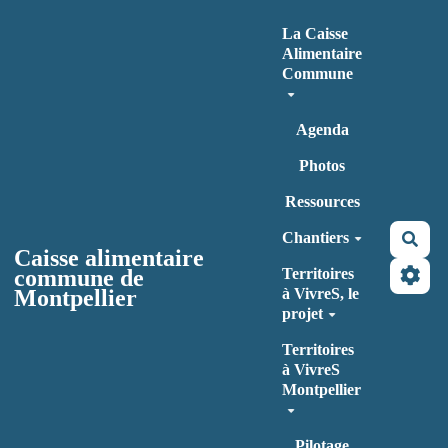
Aller au contenu principal
La Caisse
Alimentaire
Commune
Agenda
Photos
Ressources
Chantiers
Rec
Caisse alimentaire
commune de
Territoires
Montpellier
à VivreS, le
projet
Territoires
à VivreS
Montpellier
Pilotage