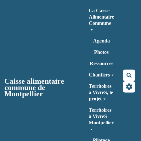
Aller au contenu principal
La Caisse
Alimentaire
Commune
Agenda
Photos
Ressources
Chantiers
Rec
Caisse alimentaire
commune de
Territoires
Montpellier
à VivreS, le
projet
Territoires
à VivreS
Montpellier
Pilotage