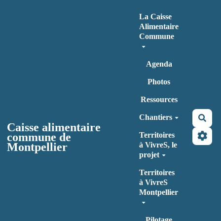
Aller au contenu principal
La Caisse
Alimentaire
Commune
Agenda
Photos
Ressources
Chantiers
Rec
Caisse alimentaire
commune de
Territoires
Montpellier
à VivreS, le
projet
Territoires
à VivreS
Montpellier
Pilotage