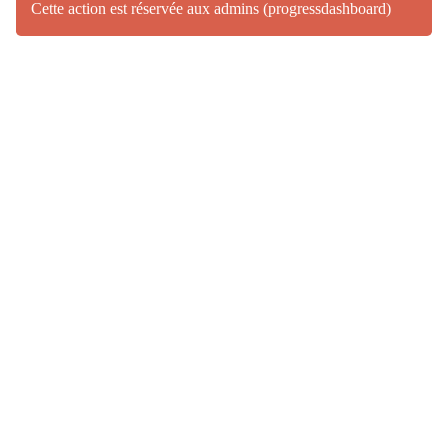
Cette action est réservée aux admins (progressdashboard)
(>^_^)> Galope sous
YesWiki
<(^_^<)