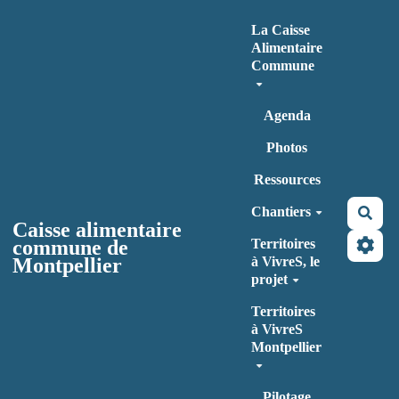
Aller au contenu principal
La Caisse
Alimentaire
Commune
Agenda
Photos
Ressources
Chantiers
Rec
Caisse alimentaire
commune de
Territoires
Montpellier
à VivreS, le
projet
Territoires
à VivreS
Montpellier
Pilotage