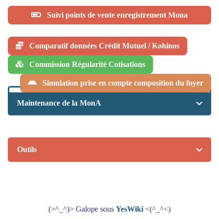
Suivi points de vente enregistrement Mona
Comparatif données Crédit Mutuel / Kohinos
Commission Régularité Cotisations
Simulation prise en compte composition du foyer
Maintenance de la MonA
Outils
(>^_^)> Galope sous
YesWiki
<(^_^<)