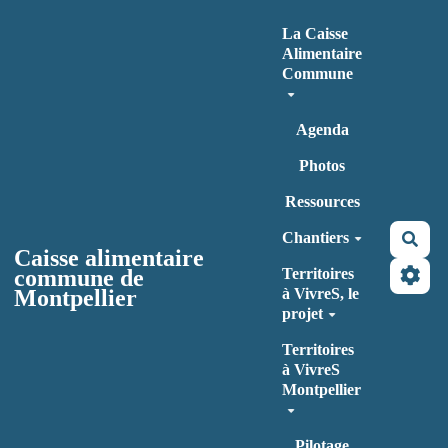
Aller au contenu principal
La Caisse
Alimentaire
Commune
Agenda
Photos
Ressources
Chantiers
Rec
Caisse alimentaire
commune de
Territoires
Montpellier
à VivreS, le
projet
Territoires
à VivreS
Montpellier
Pilotage