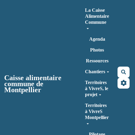
Aller au contenu principal
La Caisse
Alimentaire
Commune
Agenda
Photos
Ressources
Chantiers
Rec
Caisse alimentaire
commune de
Territoires
Montpellier
à VivreS, le
projet
Territoires
à VivreS
Montpellier
Pilotage