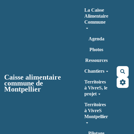
Aller au contenu principal
La Caisse
Alimentaire
Commune
Agenda
Photos
Ressources
Chantiers
Rec
Caisse alimentaire
commune de
Territoires
Montpellier
à VivreS, le
projet
Territoires
à VivreS
Montpellier
Pilotage