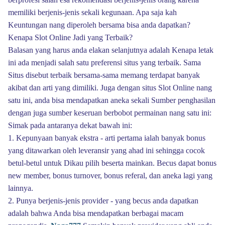
memiliki berjenis-jenis sekali kegunaan. Apa saja kah
Keuntungan nang diperoleh bersama bisa anda dapatkan?
Kenapa Slot Online Jadi yang Terbaik?
Balasan yang harus anda elakan selanjutnya adalah Kenapa letak
ini ada menjadi salah satu preferensi situs yang terbaik. Sama
Situs disebut terbaik bersama-sama memang terdapat banyak
akibat dan arti yang dimiliki. Juga dengan situs Slot Online nang
satu ini, anda bisa mendapatkan aneka sekali Sumber penghasilan
dengan juga sumber keseruan berbobot permainan nang satu ini:
Simak pada antaranya dekat bawah ini:
1. Kepunyaan banyak ekstra - arti pertama ialah banyak bonus
yang ditawarkan oleh leveransir yang ahad ini sehingga cocok
betul-betul untuk Dikau pilih beserta mainkan. Becus dapat bonus
new member, bonus turnover, bonus referal, dan aneka lagi yang
lainnya.
2. Punya berjenis-jenis provider - yang becus anda dapatkan
adalah bahwa Anda bisa mendapatkan berbagai macam