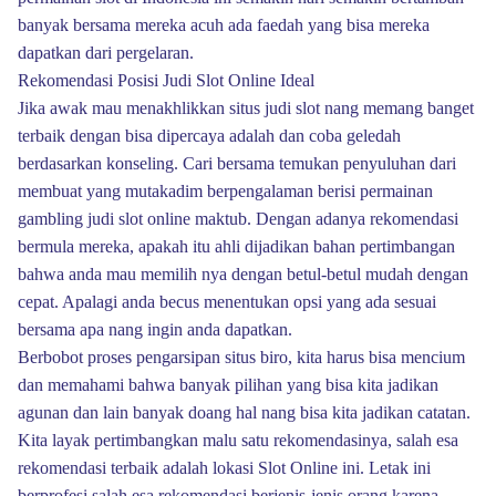
banyak bersama mereka acuh ada faedah yang bisa mereka
dapatkan dari pergelaran.
Rekomendasi Posisi Judi Slot Online Ideal
Jika awak mau menakhlikkan situs judi slot nang memang banget
terbaik dengan bisa dipercaya adalah dan coba geledah
berdasarkan konseling. Cari bersama temukan penyuluhan dari
membuat yang mutakadim berpengalaman berisi permainan
gambling judi slot online maktub. Dengan adanya rekomendasi
bermula mereka, apakah itu ahli dijadikan bahan pertimbangan
bahwa anda mau memilih nya dengan betul-betul mudah dengan
cepat. Apalagi anda becus menentukan opsi yang ada sesuai
bersama apa nang ingin anda dapatkan.
Berbobot proses pengarsipan situs biro, kita harus bisa mencium
dan memahami bahwa banyak pilihan yang bisa kita jadikan
agunan dan lain banyak doang hal nang bisa kita jadikan catatan.
Kita layak pertimbangkan malu satu rekomendasinya, salah esa
rekomendasi terbaik adalah lokasi Slot Online ini. Letak ini
berprofesi salah esa rekomendasi berjenis-jenis orang karena