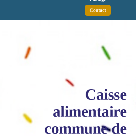
Contact
Caisse
alimentaire
commune de