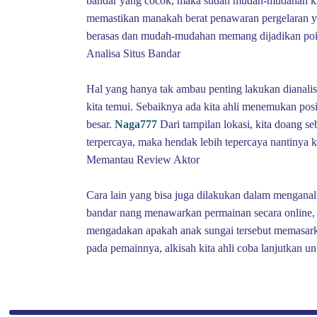
bandar yang cocok, maka sudah mudah-mudahan kit
memastikan manakah berat penawaran pergelaran yang
berasas dan mudah-mudahan memang dijadikan poin 
Analisa Situs Bandar
Hal yang hanya tak ambau penting lakukan dianalis
kita temui. Sebaiknya ada kita ahli menemukan pos
besar.
Naga777
Dari tampilan lokasi, kita doang s
terpercaya, maka hendak lebih tepercaya nantinya 
Memantau Review Aktor
Cara lain yang bisa juga dilakukan dalam menganal
bandar nang menawarkan permainan secara online, kit
mengadakan apakah anak sungai tersebut memasarka
pada pemainnya, alkisah kita ahli coba lanjutkan un