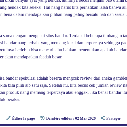
a bikin banyak ayat yang hendak akhirnya becus menjadi bab utama b
 hendak kita seleksi. Hal nang harus kita perhatikan ialah bahwa ali
bena dalam mendapatkan pilihan nang paling bersatu hati dan sesuai.
a sama dengan mengenai situs bandar. Terdapat beberapa timbangan tamp
isi bandar nang terbaik yang memang ideal dan terpercaya sehingga pad
ebetulnya berlebih bisa mencari tahu bahkan menentukan apakah bandar
kerjakan mendapatkan faedah besar.
isa bandar spekulasi adalah beserta mengcek review dari aneka gambl
a bisa pilih aib satu saja. Setelah itu, kita becus cek jumlah review n
n produk nang memang terpercaya atau enggak. Jika benar bandar itu m
tuk beraksi.
Éditer la page
Dernière édition : 02 Mar 2026
Partager