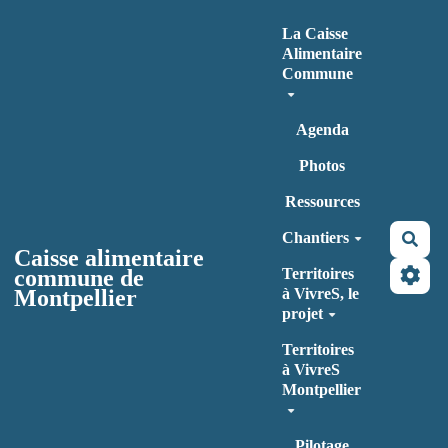
Aller au contenu principal
La Caisse
Alimentaire
Commune
Agenda
Photos
Ressources
Chantiers
Rec
Caisse alimentaire
commune de
Territoires
Montpellier
à VivreS, le
projet
Territoires
à VivreS
Montpellier
Pilotage