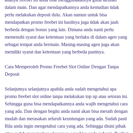
dalam main. Dan agar mendapatkannya anda kemudian tidak
perlu melakukan deposit dulu. Akan namun untuk bisa
mendapatkan promo freebet ini hasilnya juga tidak akan jauh
berbeda dengan bonus yang lain. Dimana anda nanti perlu
memenuhi syarat dan ketentuan yang berlaku di dalam agen yang
sebagai tempat anda bermain. Masing-masing agen juga akan
memiliki syarat dan ketentuan yang berbeda pastinya.
Cara Memperoleh Promo Freebet Slot Online Dengan Tanpa
Deposit
Selanjutnya selanjutnya apabila anda sudah mengetahui apa
promo freebet slot online tanpa melakukan top up atau setoran ini.
Sehingga guna bisa mendapatkannya anda wajib mengetahui cara
yang ada. Dan dengan begitu anda nanti akan bisa meraih dengan
mudah dan merasakan seluruh keuntungan yang ada. Sudah pasti
Bila anda ingin mengetahui cara yang ada. Sehingga disini pihak