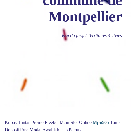
Montpellier
Issu du projet Territoires à vivres
Kupas Tuntas Promo Freebet Main Slot Online
Mpo505
Tanpa
Deposit Free Modal Awal Khusus Pemula