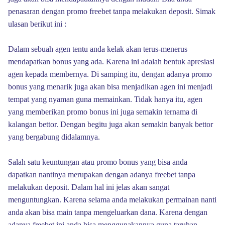
penasaran dengan promo freebet tanpa melakukan deposit. Simak
ulasan berikut ini :
Dalam sebuah agen tentu anda kelak akan terus-menerus
mendapatkan bonus yang ada. Karena ini adalah bentuk apresiasi
agen kepada membernya. Di samping itu, dengan adanya promo
bonus yang menarik juga akan bisa menjadikan agen ini menjadi
tempat yang nyaman guna memainkan. Tidak hanya itu, agen
yang memberikan promo bonus ini juga semakin ternama di
kalangan bettor. Dengan begitu juga akan semakin banyak bettor
yang bergabung didalamnya.
Salah satu keuntungan atau promo bonus yang bisa anda
dapatkan nantinya merupakan dengan adanya freebet tanpa
melakukan deposit. Dalam hal ini jelas akan sangat
menguntungkan. Karena selama anda melakukan permainan nanti
anda akan bisa main tanpa mengeluarkan dana. Karena dengan
adanya freebet ini anda bisa menggunakannya guna taruhan