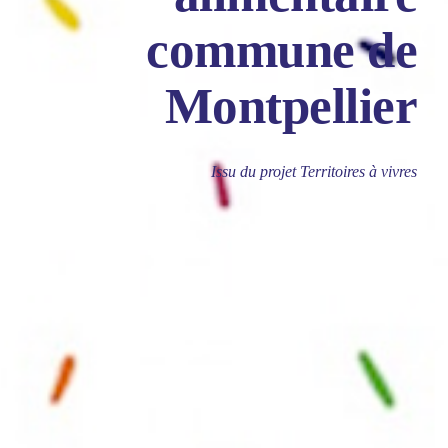
commune de
Montpellier
Issu du projet Territoires à vivres