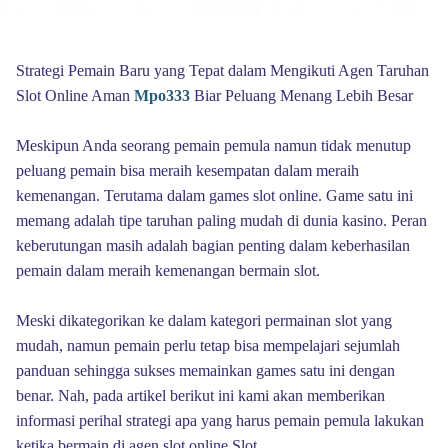
Strategi Pemain Baru yang Tepat dalam Mengikuti Agen Taruhan
Slot Online Aman
Mpo333
Biar Peluang Menang Lebih Besar
Meskipun Anda seorang pemain pemula namun tidak menutup
peluang pemain bisa meraih kesempatan dalam meraih
kemenangan. Terutama dalam games slot online. Game satu ini
memang adalah tipe taruhan paling mudah di dunia kasino. Peran
keberutungan masih adalah bagian penting dalam keberhasilan
pemain dalam meraih kemenangan bermain slot.
Meski dikategorikan ke dalam kategori permainan slot yang
mudah, namun pemain perlu tetap bisa mempelajari sejumlah
panduan sehingga sukses memainkan games satu ini dengan
benar. Nah, pada artikel berikut ini kami akan memberikan
informasi perihal strategi apa yang harus pemain pemula lakukan
ketika bermain di agen slot online Slot.