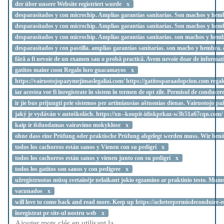
der über unsere Website registriert wurde
desparasitados y con microchip. Amplias garantías sanitarias. Son machos 
desparasitados y con microchip. Amplias garantías sanitarias. Son machos y hem
desparasitados y con microchip. Amplías garantías sanitarias. son machos y hembr
desparasitados y con pastilla. amplias garantías sanitarias. son macho y hembra
fără a fi nevoie de un examen sau o probă practică. Avem nevoie doar de informa
gatitos maine coon Regalo loro guacamayos
https://vairuotojopazymejimaslegaliai.com/ https://gatitosparaadopcion.com regalo
iar acestea vor fi înregistrate în sistem în termen de opt zile. Permisul de con
ir jie bus prijungti prie sistemos per artimiausias aštuonias dienas. Vairuotojo 
jaký je vydáván v autoškolách. https://xn--koupit-idiskprkaz-w3b51a67cqn.com/ 
kaip ir išduodamas vairavimo mokyklose
ohne dass eine Prüfung oder praktische Prüfung abgelegt werden muss. Wir benöti
todos los cachorros están sanos y Vienen con su pedigrí
todos los cachorros están sanos y vienen junto con su pedigrí
todos los gatitos son sanos y con pedigree
užregistruotas mūsų svetainėje nelaikant jokio egzamino ar praktinio testo. Mum
vacunados
will love to come back and read more. Keep up https://acheterpermisdeconduire-
înregistrat pe site-ul nostru web