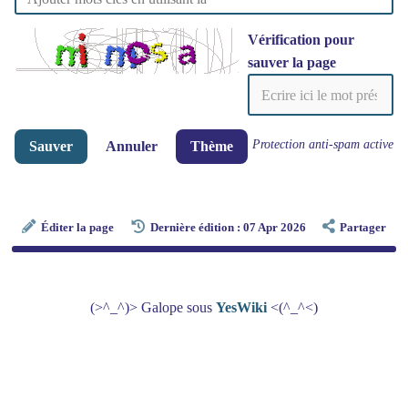
Vérification pour
sauver la page
Protection anti-spam active
Sauver
Annuler
Thème
Éditer la page
Dernière édition : 07 Apr 2026
Partager
(>^_^)> Galope sous
YesWiki
<(^_^<)