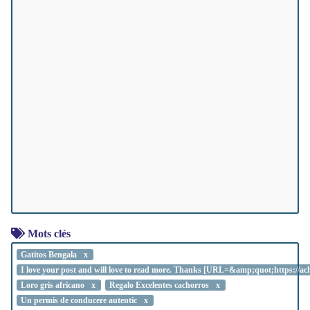
Mots clés
Gatitos Bengala
I love your post and will love to read more. Thanks [URL=&amp;quot;https:
Loro gris africano
Regalo Excelentes cachorros
Un permis de conducere autentic