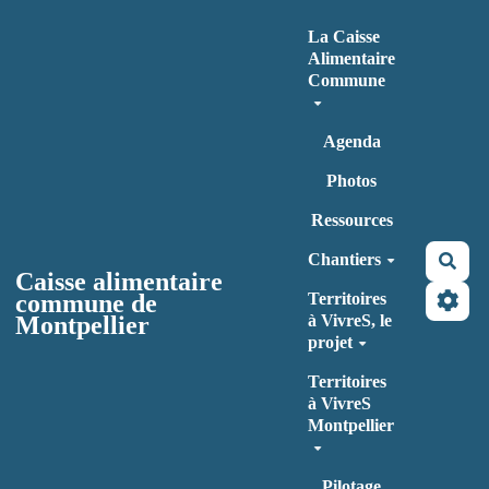
Aller au contenu principal
La Caisse
Alimentaire
Commune
Agenda
Photos
Ressources
Chantiers
Rec
Caisse alimentaire
commune de
Territoires
Montpellier
à VivreS, le
projet
Territoires
à VivreS
Montpellier
Pilotage