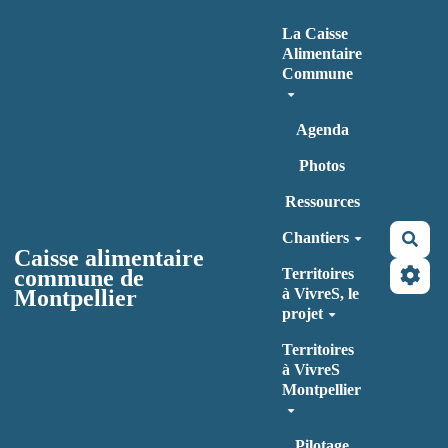
Aller au contenu principal
La Caisse
Alimentaire
Commune
Agenda
Photos
Ressources
Chantiers
Rec
Caisse alimentaire
commune de
Territoires
Montpellier
à VivreS, le
projet
Territoires
à VivreS
Montpellier
Pilotage